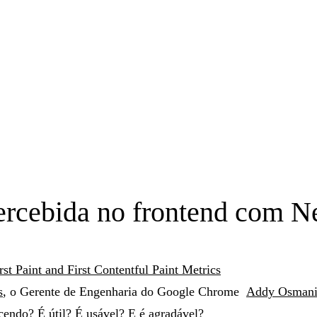
ercebida no frontend com N
t Paint and First Contentful Paint Metrics
s
, o Gerente de Engenharia do Google Chrome
Addy Osman
endo? É útil? É usável? E é agradável?