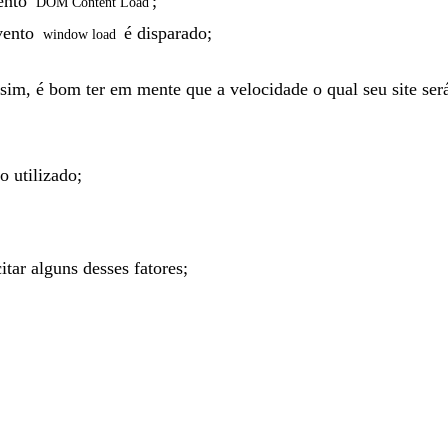
vento
;
DOM Content Load
evento
é disparado;
window load
sim, é bom ter em mente que a velocidade o qual seu site será
 utilizado;
tar alguns desses fatores;
.