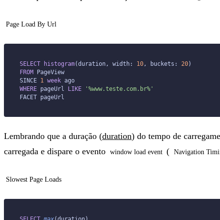
Page Load By Url
SELECT
 histogram
(duration, width: 
10
, buckets: 
20
)
FROM
 PageView
SINCE 
1
 week
 ago
WHERE
 pageUrl 
LIKE
 '%www.teste.com.br%'
FACET pageUrl
Lembrando que a duração (
duration
) do tempo de carregame
carregada e dispare o evento
(
window load event
Navigation Tim
Slowest Page Loads
SELECT
 max
(duration)