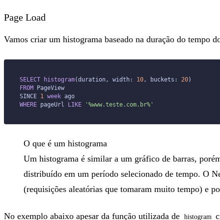
Page Load
Vamos criar um histograma baseado na duração do tempo d
SELECT
 histogram
(duration, width: 
10
, buckets: 
20
)
FROM
 PageView
SINCE 
1
 week
 ago
WHERE
 pageUrl 
LIKE
 '%www.teste.com.br%'
O que é um histograma
Um histograma é similar a um gráfico de barras, porém
distribuído em um período selecionado de tempo. O N
(requisições aleatórias que tomaram muito tempo) e polu
No exemplo abaixo apesar da função utilizada de
c
histogram