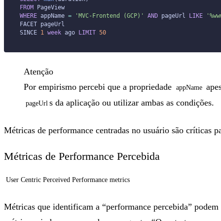
FROM
 PageView
WHERE
 appName 
=
 'MVC-Frontend (GCP)'
 AND
 pageUrl 
LIKE
 '%ww
FACET pageUrl
SINCE 
1
 week
 ago 
LIMIT
 50
Atenção
Por empirismo percebi que a propriedade
apes
appName
s da aplicação ou utilizar ambas as condições.
pageUrl
Métricas de performance centradas no usuário são críticas p
Métricas de Performance Percebida
User Centric Perceived Performance metrics
Métricas que identificam a “performance percebida” podem tr