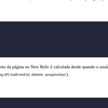
nto da página no New Relic é calculada desde quando o usuári
menos
).
ing API loadEventEnd
navigationStart