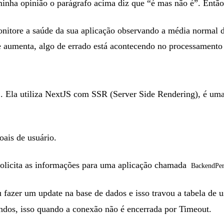
a minha opinião o parágrafo acima diz que “é mas não é”. Entã
itore a saúde da sua aplicação observando a média normal d
aumenta, algo de errado está acontecendo no processamento d
. Ela utiliza NextJS com SSR (Server Side Rendering), é uma 
oais de usuário.
 solicita as informações para uma aplicação chamada
BackendPer
azer um update na base de dados e isso travou a tabela de u
ndos, isso quando a conexão não é encerrada por Timeout.