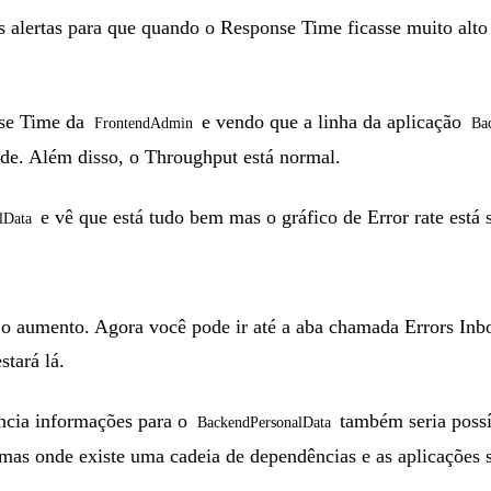
s alertas para que quando o Response Time ficasse muito alt
nse Time da
e vendo que a linha da aplicação
FrontendAdmin
Ba
ade. Além disso, o Throughput está normal.
e vê que está tudo bem mas o gráfico de Error rate está 
lData
 o aumento. Agora você pode ir até a aba chamada Errors Inb
tará lá.
encia informações para o
também seria possív
BackendPersonalData
emas onde existe uma cadeia de dependências e as aplicações 