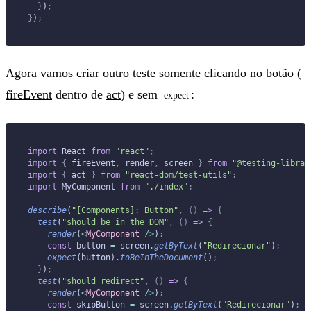
  }
)
;
}
)
;
Agora vamos criar outro teste somente clicando no botão (
fireEvent
dentro de
act
) e sem
:
expect
import
 React 
from
 "react"
;
import
 {
 fireEvent
,
 render
,
 screen 
}
 from
 "@testing-librar
import
 {
 act 
}
 from
 "react-dom/test-utils"
;
import
 MyComponent 
from
 "./index"
;
describe
(
"[Components]: Button"
,
 ()
 =>
 {
  test
(
"should be in the DOM"
,
 ()
 =>
 {
    render
(
<
MyComponent
 />
)
;
    const
 button 
=
 screen
.
getByText
(
"Redirecionar"
)
;
    expect
(button)
.
toBeInTheDocument
()
;
  }
)
;
  test
(
"should redirect"
,
 ()
 =>
 {
    render
(
<
MyComponent
 />
)
;
    const
 skipButton 
=
 screen
.
getByText
(
"Redirecionar"
)
;