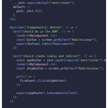
  ...
jest
.
requireActual
(
"next/router"
)
,
  default
:
 {
    push
:
 jest
.
fn
()
,
  },
}
))
;
describe
(
"[Components]: Button"
,
 ()
 =>
 {
  test
(
"should be in the DOM"
,
 ()
 =>
 {
    render
(
<
MyComponent
 />
)
;
    const
 button 
=
 screen
.
getByText
(
"Redirecionar"
)
;
    expect
(button)
.
toBeInTheDocument
()
;
  }
)
;
  test
(
"should create cookie and redirect"
,
 ()
 =>
 {
    const
 spyRouter 
=
 jest
.
spyOn
(
require
(
"next/router"
)
.
de
    render
(
<
MyComponent
 />
)
;
    const
 skipButton 
=
 screen
.
getByText
(
"Redirecionar"
)
;
    act
(
()
 =>
 {
      fireEvent
.
click
(skipButton)
;
    }
)
;
    expect
(spyRouter)
.
toHaveBeenCalled
()
;
  }
)
;
}
)
;