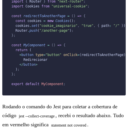
import
 {
 Router 
}
 from
 "next-router"
;
import
 Cookies 
from
 "universal-cookie"
;
const
 redirectToAnotherPage
 =
 ()
 =>
 {
  const
 cookies 
=
 new
 Cookies
()
;
  cookies
.
set
(
"cookie_imaginario"
,
 "true"
,
 {
 path
:
 "/"
 }
)
;
  Router
.
push
(
"/another-page"
)
;
};
const
 MyComponent
 =
 ()
 =>
 {
  return
 (
    <
button
 type
=
"button"
 onClick
=
{
redirectToAnotherPage
}
>
      Redirecionar
    </
button
>
  )
;
};
export
 default
 MyComponent
;
Rodando o comando do Jest para coletar a cobertura de
código
, recebi o resultado abaixo. Tudo
jest --collect-coverage
em vermelho significa
.
statement not covered