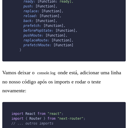
      ready:
 [Function: 
ready],
      push:
 [Function],
      replace:
 [Function],
      reload:
 [Function],
      back:
 [Function],
      prefetch:
 [Function],
      beforePopState:
 [Function],
      pushRoute:
 [Function],
      replaceRoute:
 [Function],
      prefetchRoute:
 [Function]
    }
Vamos deixar o
onde está, adicionar uma linha
console.log
no nosso código após os imports e rodar o teste
novamente:
import
 React 
from
 "react"
;
import
 {
 Router 
}
 from
 "next-router"
;
// ... outros imports