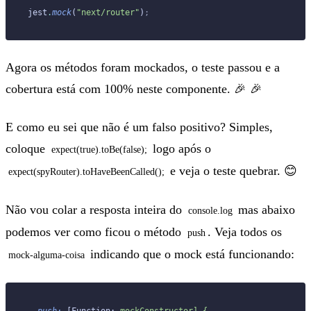
jest
.
mock
(
"next/router"
)
;
Agora os métodos foram mockados, o teste passou e a
cobertura está com 100% neste componente. 🎉 🎉
E como eu sei que não é um falso positivo? Simples,
coloque
logo após o
expect(true).toBe(false);
e veja o teste quebrar. 😊
expect(spyRouter).toHaveBeenCalled();
Não vou colar a resposta inteira do
mas abaixo
console.log
podemos ver como ficou o método
. Veja todos os
push
indicando que o mock está funcionando:
mock-alguma-coisa
  push:
 [Function: 
mockConstructor]
 {