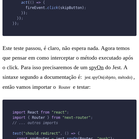
    act
(
()
 =>
 {
      fireEvent
.
click
(skipButton)
;
    }
)
;
  }
)
;
}
)
;
Este teste passou, é claro, não espera nada. Agora temos
que pensar em como interceptar o método executado após
o click. Para isso precisaremos de um
spyOn
do Jest. A
sintaxe segundo a documentação é:
,
jest.spyOn(objeto, método)
então vamos importar o
e testar:
Router
import
 React 
from
 "react"
;
import
 {
 Router 
}
 from
 "next-router"
;
// ... outros imports
test
(
"should redirect"
,
 ()
 =>
 {
  const
 spyRouter 
=
 jest
.
spyOn
(Router
,
 "push"
)
;