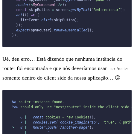
  render
(
<
MyComponent
 />
)
;
  const
 skipButton 
=
 screen
.
getByText
(
"Redirecionar"
)
;
  act
(
()
 =>
 {
    fireEvent
.
click
(skipButton)
;
  }
)
;
  expect
(spyRouter)
.
toHaveBeenCalled
()
;
}
)
;
Ué, deu erro… Está dizendo que nenhuma instância do
router foi encontrada e que nós deveríamos usar
next/router
somente dentro do client side da nossa aplicação… 🤔
No
 router
 instance
 found.
You
 should
 only
 use
 "next/router"
 inside
 the
 client
 side
 o
    6
 |
   const
 cookies
 =
 new
 Cookies
();
    7
 |
   cookies.set(
'cookie_imaginario'
,
 'true',
 {
 path:
>
   8
 |
   Router.push(
'/another-page'
)
;
      |
          ^