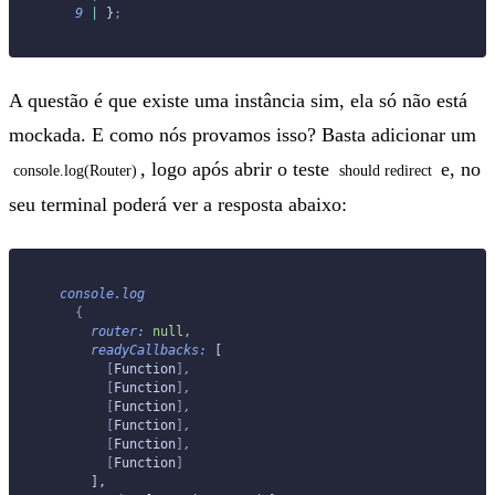
    9
 |
 }
;
A questão é que existe uma instância sim, ela só não está
mockada. E como nós provamos isso? Basta adicionar um
, logo após abrir o teste
e, no
console.log(Router)
should redirect
seu terminal poderá ver a resposta abaixo:
  console.log
    {
      router:
 null,
      readyCallbacks:
 [
        [
Function
]
,
        [
Function
]
,
        [
Function
]
,
        [
Function
]
,
        [
Function
]
,
        [
Function
]
      ],