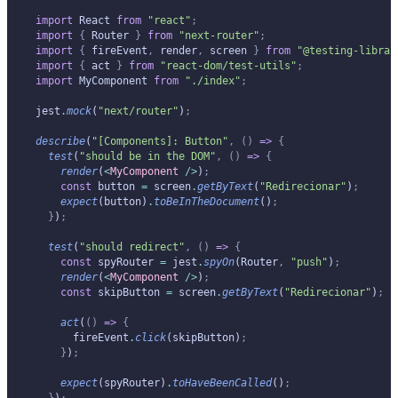
import
 React 
from
 "react"
;
import
 {
 Router 
}
 from
 "next-router"
;
import
 {
 fireEvent
,
 render
,
 screen 
}
 from
 "@testing-librar
import
 {
 act 
}
 from
 "react-dom/test-utils"
;
import
 MyComponent 
from
 "./index"
;
jest
.
mock
(
"next/router"
)
;
describe
(
"[Components]: Button"
,
 ()
 =>
 {
  test
(
"should be in the DOM"
,
 ()
 =>
 {
    render
(
<
MyComponent
 />
)
;
    const
 button 
=
 screen
.
getByText
(
"Redirecionar"
)
;
    expect
(button)
.
toBeInTheDocument
()
;
  }
)
;
  test
(
"should redirect"
,
 ()
 =>
 {
    const
 spyRouter 
=
 jest
.
spyOn
(Router
,
 "push"
)
;
    render
(
<
MyComponent
 />
)
;
    const
 skipButton 
=
 screen
.
getByText
(
"Redirecionar"
)
;
    act
(
()
 =>
 {
      fireEvent
.
click
(skipButton)
;
    }
)
;
    expect
(spyRouter)
.
toHaveBeenCalled
()
;
  }
)
;