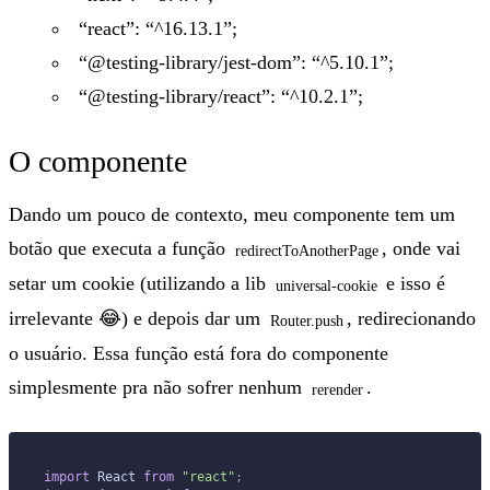
“react”: “^16.13.1”;
“@testing-library/jest-dom”: “^5.10.1”;
“@testing-library/react”: “^10.2.1”;
O componente
Dando um pouco de contexto, meu componente tem um
botão que executa a função
, onde vai
redirectToAnotherPage
setar um cookie (utilizando a lib
e isso é
universal-cookie
irrelevante 😂) e depois dar um
, redirecionando
Router.push
o usuário. Essa função está fora do componente
simplesmente pra não sofrer nenhum
.
rerender
import
 React 
from
 "react"
;