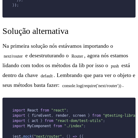
}
)
;
Solução alternativa
Na primeira solução nós estávamos importando o
e desestruturando o
, agora nós estamos
next/router
Router
lidando com todos os métodos da lib por isso o
está
push
dentro da chave
. Lembrando que para ver o objeto e
default
seus métodos basta fazer:
.
console.log(require('next/router'))
import
 React 
from
 "react"
;
import
 {
 fireEvent
,
 render
,
 screen 
}
 from
 "@testing-librar
import
 {
 act 
}
 from
 "react-dom/test-utils"
;
import
 MyComponent 
from
 "./index"
;
jest
.
mock
(
"next/router"
,
 ()
 =>
 (
{