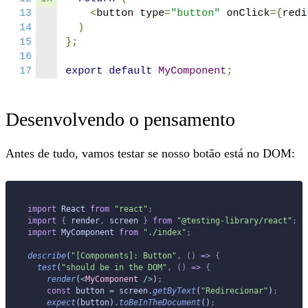
Desenvolvendo o pensamento
Antes de tudo, vamos testar se nosso botão está no DOM:
import
 React 
from
 "react"
;
import
 {
 render
,
 screen 
}
 from
 "@testing-library/react"
;
import
 MyComponent 
from
 "./index"
;
describe
(
"[Components]: Button"
,
 ()
 =>
 {
  test
(
"should be in the DOM"
,
 ()
 =>
 {
    render
(
<
MyComponent
 />
)
;
    const
 button 
=
 screen
.
getByText
(
"Redirecionar"
)
;
    expect
(button)
.
toBeInTheDocument
()
;