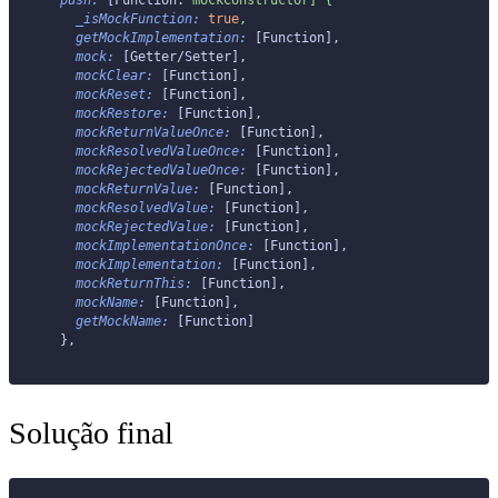
    _isMockFunction:
 true
,
    getMockImplementation:
 [Function],
    mock:
 [Getter/Setter],
    mockClear:
 [Function],
    mockReset:
 [Function],
    mockRestore:
 [Function],
    mockReturnValueOnce:
 [Function],
    mockResolvedValueOnce:
 [Function],
    mockRejectedValueOnce:
 [Function],
    mockReturnValue:
 [Function],
    mockResolvedValue:
 [Function],
    mockRejectedValue:
 [Function],
    mockImplementationOnce:
 [Function],
    mockImplementation:
 [Function],
    mockReturnThis:
 [Function],
    mockName:
 [Function],
    getMockName:
 [Function]
  },
Solução final